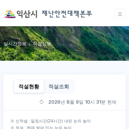
재난안전대책본부
실시간정보
적설정보
적설현황
적설조회
2026
년
8
월
9
일
10
시
31
분 현재
※ 신적설 : 일정시간(24시간) 내린 눈의 높이
※ 적설 : 현재 쌓여 있는 눈의 높이